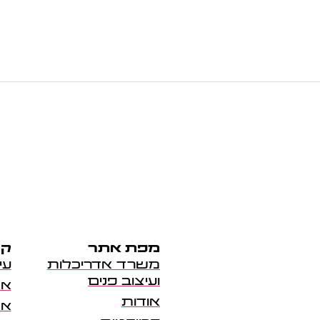
מפת אתר
קר
משרד אדריכלות
עי
ועיצוב פנים
אד
אודות
אד