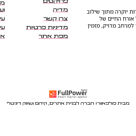
פרויקטים
מש
מדיה
וע
ות יוקרה מתוך שילוב
 אורח החיים של
צרו קשר
עי
 למרחב מדויק, מזמין
מדיניות פרטיות
עי
מפת אתר
אד
מבית פולפאוור! חברה לבניית אתרים, קידום ושיווק דיגיטלי