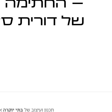
– החתימה ה
של דורית ס
תכנון ועיצוב של
בתי יוקרה
אי