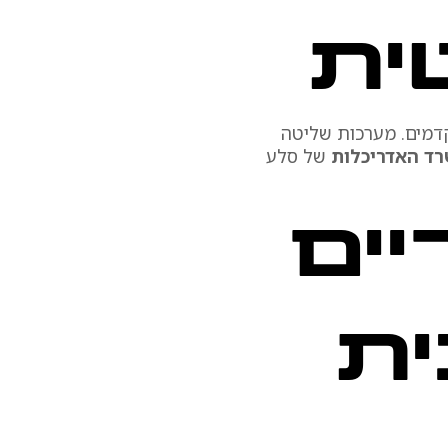
ית
קדמים. מערכות שליטה
ד האדריכלות
של סלע
יים
ית