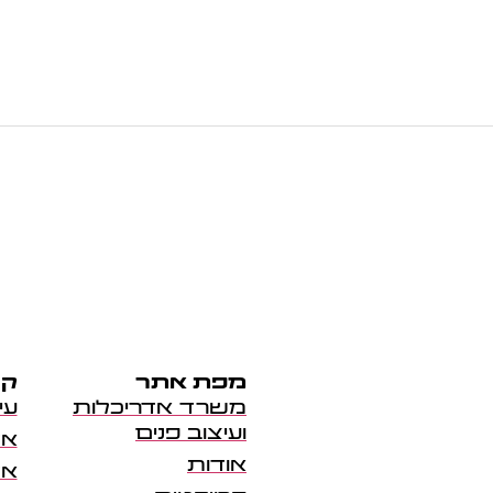
מפת אתר
קר
משרד אדריכלות
עי
ועיצוב פנים
אד
אודות
אד