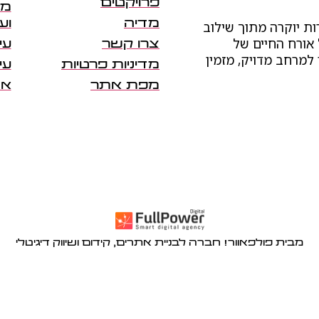
פרויקטים
מש
מדיה
וע
ות יוקרה מתוך שילוב
 אורח החיים של
צרו קשר
עי
 למרחב מדויק, מזמין
מדיניות פרטיות
עי
מפת אתר
אד
מבית פולפאוור! חברה לבניית אתרים, קידום ושיווק דיגיטלי