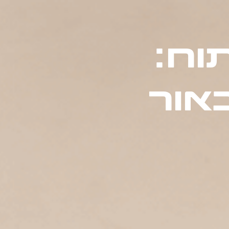
וח:
אור