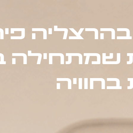
בהרצליה פית
 שמתחילה ב
בחוויה