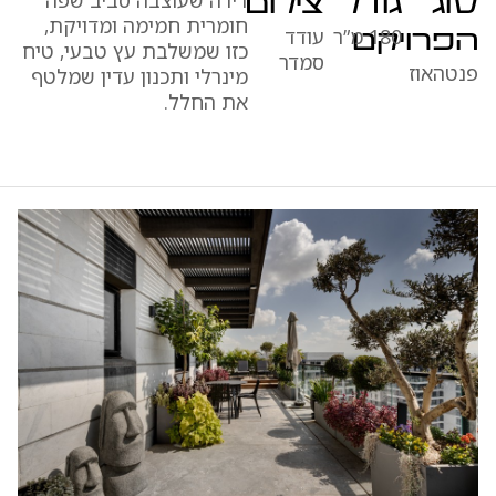
סוג
גודל
צילום
חומרית חמימה ומדויקת,
180 מ”ר
עודד
הפרויקט
כזו שמשלבת עץ טבעי, טיח
סמדר
פנטהאוז
מינרלי ותכנון עדין שמלטף
את החלל.