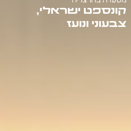
מסעדה בהרצליה
קונספט ישראלי,
צבעוני ונועז