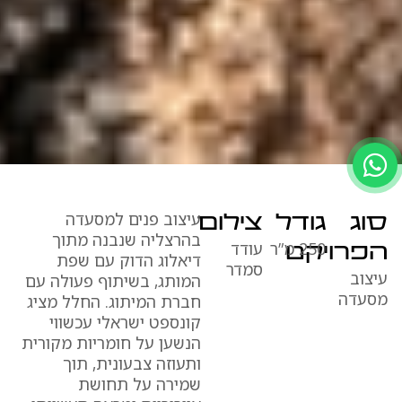
עיצוב פנים למסעדה
סוג
גודל
צילום
בהרצליה שנבנה מתוך
250 מ”ר
עודד
הפרויקט
דיאלוג הדוק עם שפת
סמדר
עיצוב
המותג, בשיתוף פעולה עם
מסעדה
חברת המיתוג. החלל מציג
קונספט ישראלי עכשווי
הנשען על חומריות מקורית
ותעוזה צבעונית, תוך
שמירה על תחושת