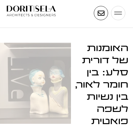
האומנות
של דורית
סלע: בין
חומר לאור,
בין נשיות
לשפה
פואטית