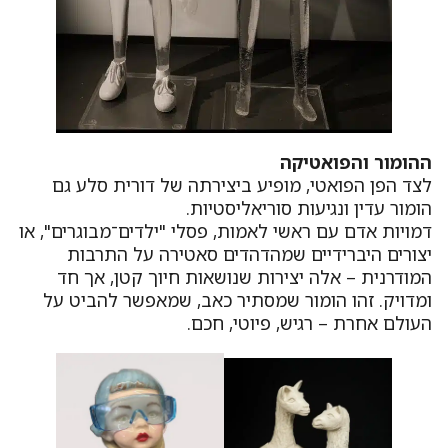
ההומור והפואטיקה
לצד הפן הפואטי, מופיע ביצירתה של דורית סלע גם
הומור עדין ונגיעות סוריאליסטיות.
דמויות אדם עם ראשי לאמות, פסלי "ילדים־מבוגרים", או
יצורים היברידיים שמהדהדים סאטירה על התרבות
המודרנית – אלה יצירות שנושאות חיוך קטן, אך חד
ומדויק. זהו הומור שמסתיר כאב, שמאפשר להביט על
העולם אחרת – רגיש, פיוטי, חכם.