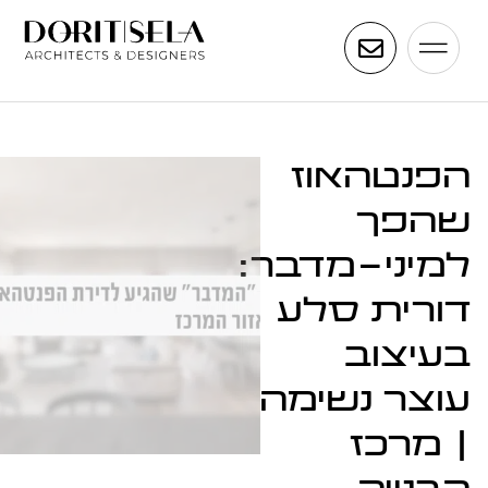
הפנטהאוז
שהפך
למיני-מדבר:
דורית סלע
בעיצוב
עוצר נשימה
| מרכז