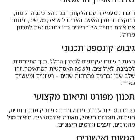
יכרות מעמיקה עם הלקוח, הבנת הצרכים, הרצונות,
תקציב והחזון האישי. האדריכל שואל, מקשיב, ומנתח
ת אורח החיים של הדיירים כדי לתרגם זאת לתכנון
דויק.
יבוש קונספט תכנוני
צגת רעיונות עקרוניים לתכנון החלל, תוך התייחסות
סביבה, לאילוצים, ולשפה האסתטית המתאימה. זהו
לב שבו נבחנים פתרונות שונים – רעיוניים ומעשיים
אחד.
כנון מפורט ותיאום מקצועי
כנת תוכניות עבודה מדויקות: תוכניות קומות, חתכים,
זיתות, תוכניות חשמל, תאורה ואינסטלציה. תיאום מול
נדסים, יועצים וגורמים חיצוניים.
גשות ואישורים