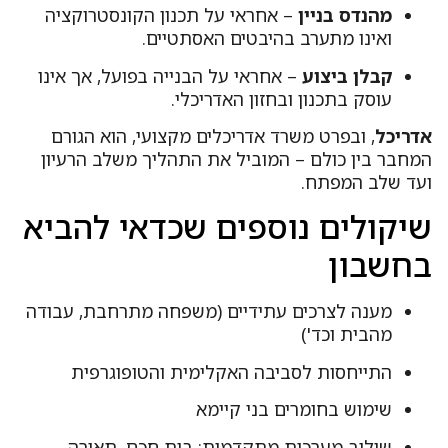
מהנדס בניין
– אחראי על תכנון הקונסטרוקציה
ואינו מתערב בהיבטים האסתטיים.
קבלן ביצוע
– אחראי על הבנייה בפועל, אך אינו
עוסק בתכנון ובחזון האדריכלי.
דריכל
, ובפרט משרד אדריכלים מקצועי, הוא הגורם
מחבר בין כולם – המוביל את התהליך משלב הרעיון
עד שלב המפתח.
יקולים נוספים שכדאי להביא
חשבון
מענה לצרכים עתידיים (משפחה מתרחבת, עבודה
מהבית וכד')
התייחסות לסביבה האקלימית והטופוגרפית
שימוש בחומרים בני קיימא
שילוב מערכות מתקדמות: בית חכם, תאורה