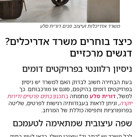
משרד אדריכלות ועיצוב פנים דורית סלע
יצד בוחרים משרד אדריכלים?
גשים מרכזיים
יסיון רלוונטי בפרויקטים דומים
עת הבחירה חשוב לבדוק האם למשרד יש ניסיון
פרויקטים דומים בהיקפם, סוגם או מורכבותם. כך
משל,
דורית סלע
מתמחה
בתכנון
בתים פרטיים ודירות
וקרה
, וניתן לראות בעבודותיה רגישות לפרטים, שליטה
פרופורציות ותפיסה כוללת של המרחב.
פה עיצובית שמתאימה לטעמכם
כל משרד יש "כתב יד" עיצובי משלו. כדאי לעיין בתיק