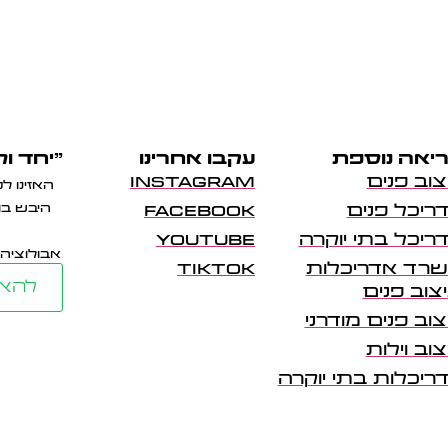
יאה נוספת
עקבו אחרינו
"יחד ול
צוב פנים
INSTAGRAM
האזינו ל
ריכל פנים
FACEBOOK
היבש בו
ריכל בתי יוקרה
YOUTUBE
אבולוציה 
רד אדריכלות
TIKTOK
להאז
יצוב פנים
צוב פנים מודרני
צוב וילות
ריכלות בתי יוקרה