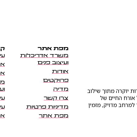
מפת אתר
קר
משרד אדריכלות
עי
ועיצוב פנים
אד
אודות
אד
פרויקטים
מש
מדיה
וע
ות יוקרה מתוך שילוב
 אורח החיים של
צרו קשר
עי
 למרחב מדויק, מזמין
מדיניות פרטיות
עי
מפת אתר
אד