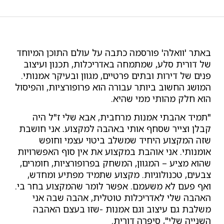
באתר 'וואלה' פורסמה כתבה על עולם התוכן המיוחד
של דורית סלע, שמתמחה באדריכלות, תכנון ועיצוב
פנים של דירות ובתים פרטיים, מגוון ובעיקר אמנותי.
המושג החשוב ביותר עבורה הוא פרופורציות, והפיסול
הוא חלק מהותי ממי שהיא.
"תמיד אהבתי אמנות מרחבית, אבא שלי ז"ל היה
קבלן וצייר שסחף אותי באהבה למקצוע. אני חושבת
שזה המקצוע היחיד שמשלב ביטוי עצמי וחופש
אומנותי. אני אוהבת במקצוע את אין סוף האפשרויות
שהוא מציע – המגוון, המשחק בפרופורציות, חומרים,
צבעים, טכנולוגיות. מקצוע שתמיד מפתיע ומחדש,
ואף פעם לא משעמם. אפשר לומר שהמקצוע בחר בי.
האהבה שלי לאדריכלות טוטלית, אהבה שבה אני
משלבת גם עיצוב וגם אמנות -שזו בעצם האהבה
השנייה שלי", סיפרה דורית.