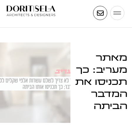
מאתר
מעריב: כך
תכניסו את
המדבר
הביתה