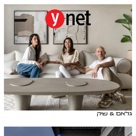
גלאם & שיק