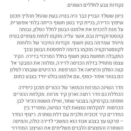
נקודות צבע לחללים השונים.
כיוון ששלד הבניין כבר היה בנויה בעת שהחל תהליך תכנון
שיפוץ הדירה, בניית קיר בטון חשוף הייתה בלתי אפשרית.
על מנת להכניס את אלמנט הבטון לחלל הסלון, נבנתה
קונסטרוקציית גבס, אשר עליה מוקמו לוחות מצופים בטיח
מיוחד שמדמה בטון חשוף. נקודות החיבור של הלוחות
לקונסטרוקציה מוקמו בדומה לתפסנות הבטון ובכך
התקבלה תחושת בטון חשוף בחלל המרכזי בדירה. הקיר
עצמו מתחיל בדלת הכניסה לדירה, ומלווה את המבקר אל
קצה הסלון והיציאה אל המרפסת. הרהיטים שנבחרו לסלון
הם בגווני אפור-כסוף, עם אלמנט בולט יחיד בצבע כתום.
חדר השינה המרווח והמואר של ההורים תוכנן כיחידה
הכוללת גם חדר רחצה וארון קיר מרווח. מקלחת ההורים
חופתה בקרמיקה בצבעי שחור, ואילו משטח הכיור לבן.
הכניסות למקלחת נמצאת לצד המיטה, ומפריד בין
החדרים קיר זכוכית חלבית עם דלת נסתרת. ריצוף החדר
– פרקט עץ בצבע אגוז הוא המשכי לדירה כולה, והמיטה
השחורה והמצעים הלבנים משלימים את העיצוב המודרני