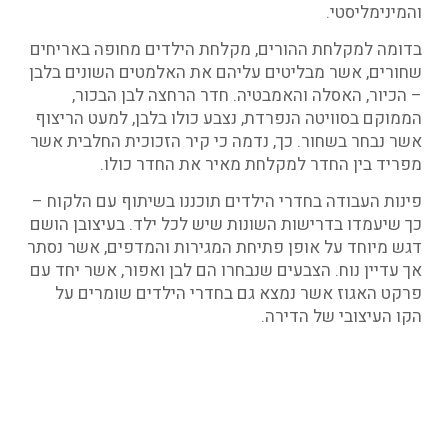
והמינימליסטי.
בדומה למקלחת ההורים, מקלחת הילדים מחופה באריחים
שחורים, אשר מבליטים עליהם את האלמטים השונים בלבן
– הכיור, האסלה והאמבטיה. חדר הרחצה לבן הבכור,
הממוקם בסוויטה הנפרדת, נצבע כולו בלבן, למעט הריצוף
אשר נבחר בשחור. כך, נדמה כי קיר הזכוכית החלבית אשר
מפריד בין החדר למקלחת מאיר את החדר כולו.
פינות העבודה בחדרי הילדים תוכננו בשיתוף עם הלקוח –
כך שיעמדו בדרישות השונות שיש לכל ילד. בעיצובן הושם
דגש מיוחד על אופן פתיחת המגירות והמדפים, אשר נסתר
אך עדיין נוח. הצבעים שנבחרו הם לבן ואפור, אשר יחד עם
פרקט האגוז אשר נמצא גם בחדרי הילדים שומרים על
הקו העיצובי של הדירה.