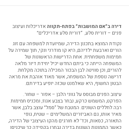
דירה ב”אם המושבות” בפתח-תקווה
אדריכלות ועיצוב
פנים – דורית סלע, “דורית סלע אדריכלים”
נקודת המוצא בתכנון הדירה, שמיועדת למשפחה עם זוג
הורים וארבעת ילדיהם, היא קו מודרני ונקי, תוך שמירה על
חמימות משפחתית. אחת הדרישות הראשונות של
המשפחה הייתה כי ביתם החדש יכיל יחידת דיור מלאה
להורים, וכן סוויטה לבן הבכור המכילה בתוכה מקלחת.
דרישה נוספת של המשפחה, אשר מאוד אוהבת את מראה
הבטון החשוף, היא שאלמנט שכזה יופיע בדירתם.
עיצוב הפנים מבוסס על גווני הלבן – אפור – שחור.
הפרקט, המשמש כרקע, נבחר בצבע אגוז, ומכניס חמימות
רבה לחללים השונים. המטבח של “סמל” עוצב בלבן, אשר
מאיר אותו, גם האביזרים המשלימים – שטיח, גופי
התאורה, כסאות, וכד’ לא חורגים מהקו העיצובי של הדירה,
כאשר התמונות השונות בדירה נבחרו בקפידה כך שיכניסו