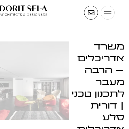
שרד
דריכלים
 הרבה
עבר
תכנון טכני
 דורית
לע