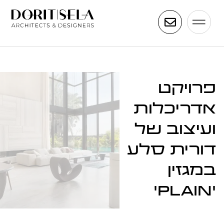
פרויקט
אדריכלות
ועיצוב של
דורית סלע
במגזין
'Plain'