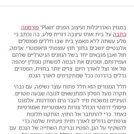
במגזין האדריכלות ועיצוב הפנים 'Plain'
פורסמה
כתבה
על בית אותו עיצבה דורית סלע, בה נכתב כי
סלע עשתה ללא מאמץ בית שבו חללים מפוסלים
אלגנטיים יושבים בתוך חוץ עוצמתי וגיאומטרי. אדמה,
חול ואבן מובאים יחד בשל הגוונים הניטרליים שלהם
ועמידותם, ומכינים את הבמה למשחק גומלין יפהפה
של אור וצל לאורך היום. צרים יותר בחזית, הממדים
גדלים בהדרגה ככל שמתקדמים לאורך הנכס.
חלל המגורים הוא חלל פתוח עוצר נשימה, עם גבהי
תקרה מעל הסלון המתנשאים לגובה שבעה מטרים.
העיניים נמשכות מיד לעבר גרם המדרגות, אלמנט
פיסולי דרמטי הכולל צורות גיאומטריות ואמורפיות
כאחד. כדי להתחבר אל החוץ, הותקנו חלונות
צרפתיים גדולים לאורך חזית פינתית שלמה כדי
להשקיף על הגן, הפטיו ובריכת השחייה של הנכס. עם