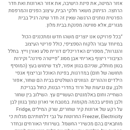
אזור המיטה, את פינת הישיבה, את אזור הארונות ואת חדר
הרחצה. הניתוק משאר חלקי הבית, עיצוב הפנים והמרפסת
הפרטית נותנים הרגשה שאין זה חדר שינה רגיל בבית
מגורים, אלא סוויטה מפנקת בבית מלון.
“בכל פרויקט אנו יוצרים משהו חדש ומתכננים הכול
במיוחד עבור הלקוח הספציפי, כולל פריטי העיצוב
והנגרות”, מספרים האדריכלים דורית סלע ואורן וייץ. בחלל
הציבורי ריצוף באריחי אבן מסוג “פייטרה סירנה” וקירות
בטון מוחלק, שניהם בגוון אפור, לצד שימוש בעץ (המוסיף
תחושה של חום) במדרגות, בפינת האוכל ובריצוף אגפי
הילדים וההורים. הגוונים השולטים בבית הם שחור, אפור
ולבן, עם נגיעות של ורוד בחדרי הבנות, כחול בבריכת
השחייה וחום באלמנטים העשויים עץ. השילוב בין שחור
ולבן מופיע בכמה מקומות. במטבח אי וארון נמוך בגוון לבן
על רקע של ארונות קיר שחורים, שרק המילים Fridge,
Freezer, Electricity החרוטות על גבי דלתותיהם מגלות כי
מוחבאים בהם מכשירי החשמל. בשירותי האורחים ובחדר