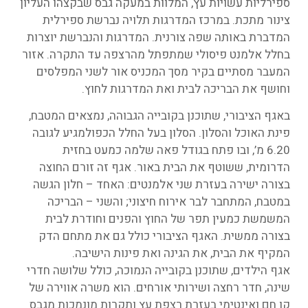
ספירליות עשויות עץ, המלוות במעקה גבס שבקצהו העליון
צינור מתכת. במרכז המדרגות תלויה נברשת ספירלית
המדברת באותה שפה צורנית. המדרגות והנברשת יוצרות
בחלל אלמנט פיסולי שמתפתל מהרצפה עד התקרה. אזור
המעבר מסתיים בקיר מסך המכניס אור לשני המפלסים
וחושף את הבריכה לבית ואת המדרגות לחוץ.
באגף הציבורי, שתוכנן בקובייה הגבוהה, נמצאים המטבח,
פינת האוכל והסלון. הסלון בעל החלל הכפולמגיע לגובה
6.20 מ’, ובו פתח בגודל פאה שלמה כמעט בחזית
הדרומית, ששוטף את הבית באור. אגף זה זורם החוצה
בצורה ישירה בעזרת שני אלמנטים: האחד – חלון הגשה
במטבח, המתחבר לבר אירוח חיצוני; והשני – הבריכה
המשמשת כמעין תפר של החוץ והפנים וחודרת לבית
בצורה ממשית. האגף הציבורי כולל גם את מתחם הדק
המקיף את הבית, את הגינה ואת פינות הישיבה.
אגף הילדים, שתוכנן בקובייה הנמוכה, כולל שלושה חדרי
שינה, חדר רחצה ושירותי אורחים. הוא משרה אווירה של
קן חם ואינטימי בעזרת רצפת עץ ותקרות מונמכות מגבס