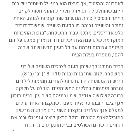
לאחרונה ומהיסוד, אך בעצם הוא בנוי על תשתית של בית
קיים, שהוחלט להרוס אותו חלקית. ההתייחסות לקיים
הייתה הבסיס ליצירת הגושים: שתי קוביות לבנות, האחת
נמוכה והשנייה גבוהה. זו הפעם השנייה, שמשרד דורית
סלע אדריכלים, מתכנן עבור המשפחה. “בזכות ההיכרות
המוקדמת שלנו עם האדריכלים דורית ואורן סמכנו עליהם
בעיניים עצומות וזרמנו עם כל רעיון חדש ושונה שהיה
להם”, מספרת בעלת הבית.
הבית מתוכנן כך שייתן מענה לצרכים השונים של בני
המשפחה. לזוג שתי בנות (בנות 10 ו- 13) ובן (בן 8).
דרישות המשפחה היו פרטיות להורים, חמימות לילדים
ומרחב ופתיחות בחללים המשותפים. הוחלט על חלוקה
ברורה לשלושה אגפים, שיש ביניהם קשר עין. בבית תוכנן
אגף ציבורי ובמרכזו אזור מעבר, שמקצהו האחד עולים
למפלס אגף הילדים ובקצהו השני גרם מדרגות מרשים
המוביל לאגף ההורים. בגלל הרצון ליצור עניין ולשבור את
הקווים הישרים השולטים בבית תוכנן גרם מדרגות