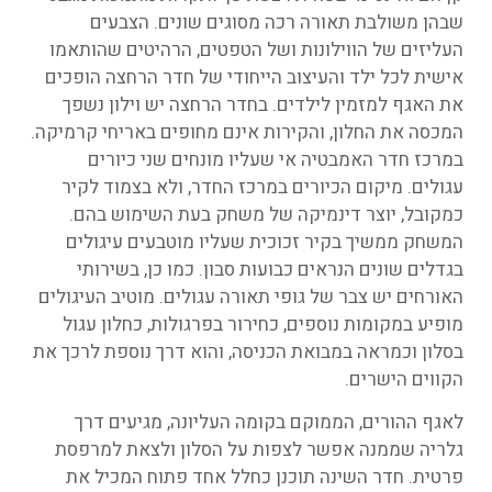
שבהן משולבת תאורה רכה מסוגים שונים. הצבעים
העליזים של הווילונות ושל הטפטים, הרהיטים שהותאמו
אישית לכל ילד והעיצוב הייחודי של חדר הרחצה הופכים
את האגף למזמין לילדים. בחדר הרחצה יש וילון נשפך
המכסה את החלון, והקירות אינם מחופים באריחי קרמיקה.
במרכז חדר האמבטיה אי שעליו מונחים שני כיורים
עגולים. מיקום הכיורים במרכז החדר, ולא בצמוד לקיר
כמקובל, יוצר דינמיקה של משחק בעת השימוש בהם.
המשחק ממשיך בקיר זכוכית שעליו מוטבעים עיגולים
בגדלים שונים הנראים כבועות סבון. כמו כן, בשירותי
האורחים יש צבר של גופי תאורה עגולים. מוטיב העיגולים
מופיע במקומות נוספים, כחירור בפרגולות, כחלון עגול
בסלון וכמראה במבואת הכניסה, והוא דרך נוספת לרכך את
הקווים הישרים.
לאגף ההורים, הממוקם בקומה העליונה, מגיעים דרך
גלריה שממנה אפשר לצפות על הסלון ולצאת למרפסת
פרטית. חדר השינה תוכנן כחלל אחד פתוח המכיל את